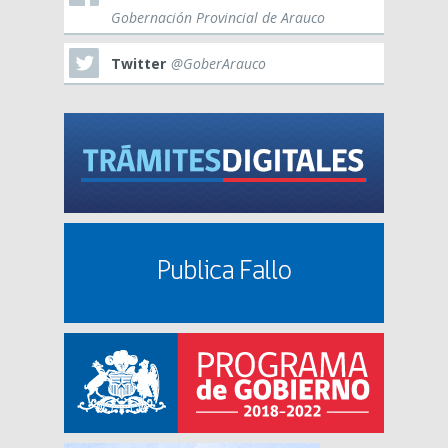
Gobernación Provincial de Arauco
Twitter
@GoberArauco